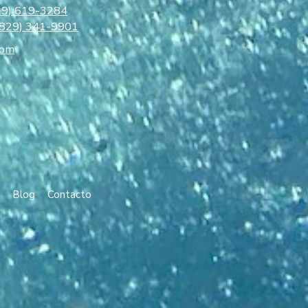
29) 619-3284
(829) 341-9901
com
Blog
Contacto