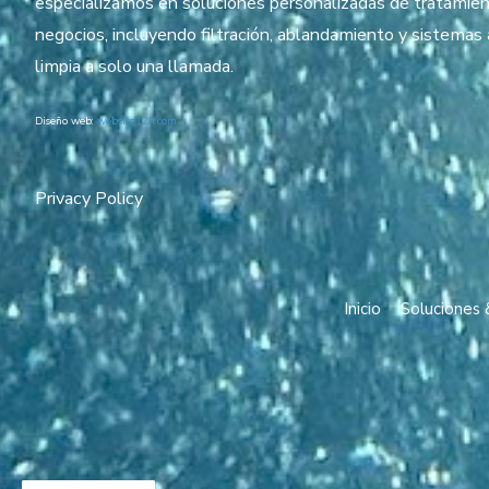
especializamos en soluciones personalizadas de tratamien
negocios, incluyendo filtración, ablandamiento y sistema
limpia a solo una llamada.
Diseño web:
website12h.com
Privacy Policy
Inicio
Soluciones 