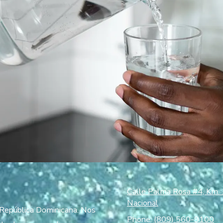
Calle Palma Rosa #4, Km. 
Nacional
n República Dominicana. Nos
Phone:
(809) 560-9100