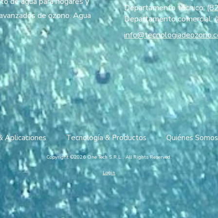
to de agua para hogares y
Departamento técnico:
(8
s avanzados de ozono. Agua
Departamento comercial:
info@tecnologiadeozono.
& Aplicaciones
Tecnología & Productos
Quiénes Somos
Copyright ©2026 One Tech S.R.L.. All Rights Reserved.
Login