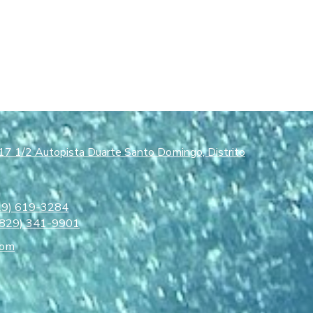
17 1/2 Autopista Duarte Santo Domingo, Distrito
29) 619-3284
(829) 341-9901
com