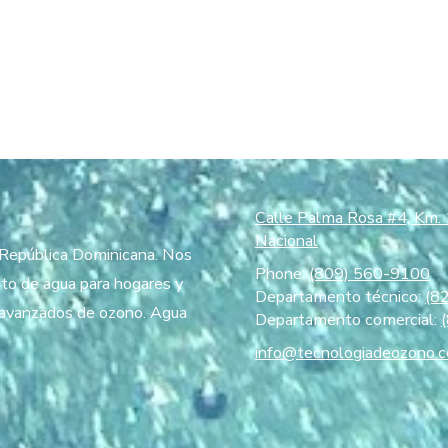
Calle Palma Rosa #4, Km. 
Nacional
n República Dominicana. Nos
Phone:
(809) 560-9100
to de agua para hogares y
Departamento técnico:
(8
s avanzados de ozono. Agua
Departamento comercial:
info@tecnologiadeozono.